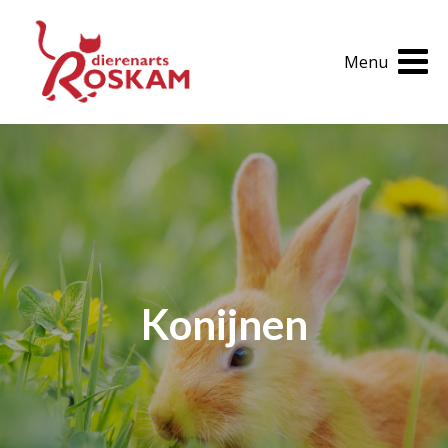
Home
Menu
Openingstijden
Routebeschrijving
Huisdierinfo
Tarieven 2026
Konijnen