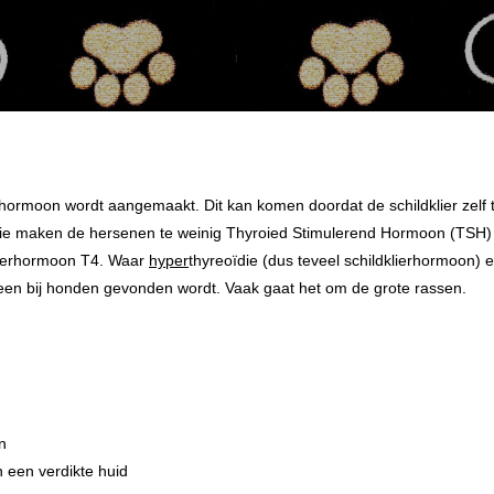
erhormoon wordt aangemaakt. Dit kan komen doordat de schildklier zelf
die maken de hersenen te weinig Thyroied Stimulerend Hormoon (TSH) a
klierhormoon T4. Waar
hyper
thyreoïdie (dus teveel schildklierhormoon) e
lleen bij honden gevonden wordt. Vaak gaat het om de grote rassen.
n
 een verdikte huid