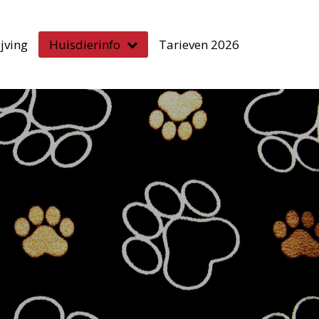
jving
Huisdierinfo
Tarieven 2026